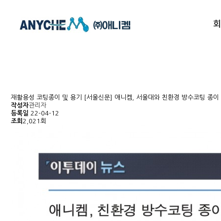
재활용성 코팅종이 및 용기
[서울신문] 애니켐, 서울대와 친환경 방수코팅 종이
작성자
관리자
등록일
22-04-12
조회
2,021회