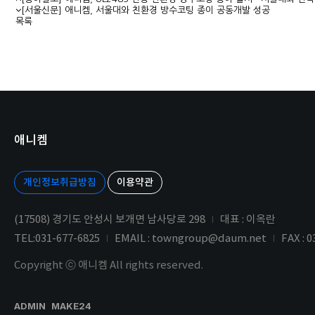
[서울신문] 애니켐, 서울대와 친환경 방수코팅 종이 공동개발 성공
목록
애니켐
개인정보취급방침
이용약관
(17508) 경기도 안성시 보개면 남사당로 298
대표 : 이옥란
TEL:031-677-6825
EMAIL : towngroup@daum.net
FAX : 
Copyright ⓒ 애니켐 All rights reserved.
ADMIN
MAKE24