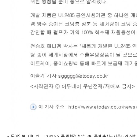
[동아일보] 애니켐, UL2485 인증 친환경 방수코팅 종이 출시…서울대와 산