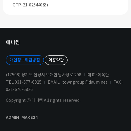
GTP-21-025440호)
애니켐
개인정보취급방침
이용약관
(17508) 경기도 안성시 보개면 남사당로 298
대표 : 이옥란
TEL:031-677-6825
EMAIL : towngroup@daum.net
FAX :
031-676-6826
Copyright ⓒ 애니켐 All rights reserved.
ADMIN
MAKE24